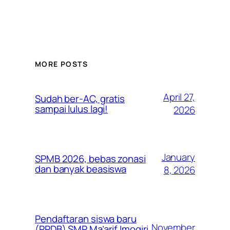
MORE POSTS
April 27,
Sudah ber-AC, gratis
sampai lulus lagi!
2026
January
SPMB 2026, bebas zonasi
dan banyak beasiswa
8, 2026
Pendaftaran siswa baru
November
(PPDB) SMP Ma’arif Imogiri