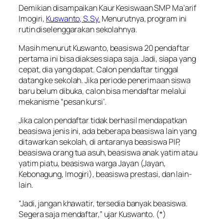
Demikian disampaikan Kaur Kesiswaan SMP Ma’arif
Imogiri,
Kuswanto, S.Sy.
Menurutnya, program ini
rutin diselenggarakan sekolahnya.
Masih menurut Kuswanto, beasiswa 20 pendaftar
pertama ini bisa diakses siapa saja. Jadi, siapa yang
cepat, dia yang dapat. Calon pendaftar tinggal
datang ke sekolah. Jika periode penerimaan siswa
baru belum dibuka, calon bisa mendaftar melalui
mekanisme “pesan kursi’.
Jika calon pendaftar tidak berhasil mendapatkan
beasiswa jenis ini, ada beberapa beasiswa lain yang
ditawarkan sekolah, di antaranya beasiswa PIP,
beasiswa orang tua asuh, beasiswa anak yatim atau
yatim piatu, beasiswa warga Jayan (Jayan,
Kebonagung, Imogiri), beasiswa prestasi, dan lain-
lain.
“Jadi, jangan khawatir, tersedia banyak beasiswa.
Segera saja mendaftar,” ujar Kuswanto. (*)