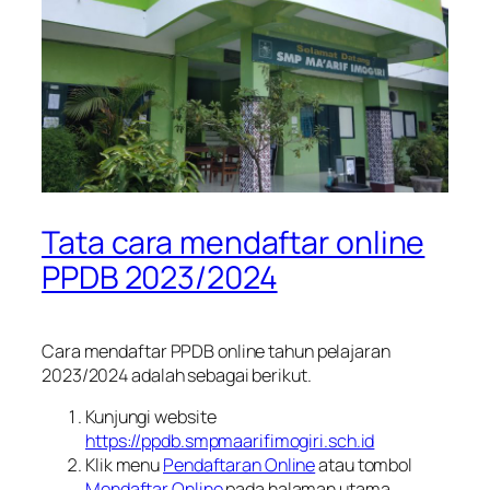
Tata cara mendaftar online
PPDB 2023/2024
Cara mendaftar PPDB online tahun pelajaran
2023/2024 adalah sebagai berikut.
Kunjungi website
https://ppdb.smpmaarifimogiri.sch.id
Klik menu
Pendaftaran Online
atau tombol
Mendaftar Online
pada halaman utama