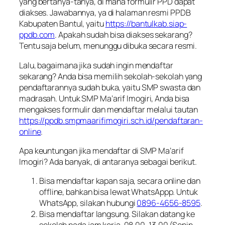
yang bertanya-tanya, di mana formulir PPD dapat
diakses. Jawabannya, ya di halaman resmi PPDB
Kabupaten Bantul, yaitu
https://bantulkab.siap-
ppdb.com
. Apakah sudah bisa diakses sekarang?
Tentu saja belum, menunggu dibuka secara resmi.
Lalu, bagaimana jika sudah ingin mendaftar
sekarang? Anda bisa memilih sekolah-sekolah yang
pendaftarannya sudah buka, yaitu SMP swasta dan
madrasah. Untuk SMP Ma’arif Imogiri, Anda bisa
mengakses formulir dan mendaftar melalui tautan
https://ppdb.smpmaarifimogiri.sch.id/pendaftaran-
online
.
Apa keuntungan jika mendaftar di SMP Ma’arif
Imogiri? Ada banyak, di antaranya sebagai berikut.
Bisa mendaftar kapan saja, secara
online
dan
offline
, bahkan bisa lewat WhatsAppp. Untuk
WhatsApp, silakan hubungi
0896-4656-8595
.
Bisa mendaftar langsung. Silakan datang ke