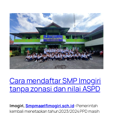
Cara mendaftar SMP Imogiri
tanpa zonasi dan nilai ASPD
Imogiri,
Smpmaarifimogiri.sch.id
–Pemerintah
kembali menetapkan tahun 2023/2024 PPD masih