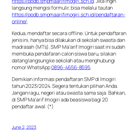
https://ppdb.smpmaarifimogiri.sch.id
. Jika ingin
langsung mengisi formulir, bisa melalui tautan
https://ppdb.smpmaarifimogiri.sch.id/pendaftaran-
online/
.
Kedua
, mendaftar secara
offline
. Untuk pendaftaran
jenis ini, hanya bisa dilakukan di sekolah swasta dan
madrasah (MTs). SMP Ma’arif Imogiri saat ini sudah
membuka pendafaran calon siswa baru, silakan
datang langsung ke sekolah atau menghubungi
nomor WhatsApp
0896-4656-8595
.
Demikian informasi pendaftaran SMP di Imogiri
tahun 2023/2024. Segera tentukan pilihan Anda.
Jangan ragu, negeri atau swasta sama saja. Bahkan,
di SMP Ma’arif Imogiri ada beasiswa bagi 20
pendaftar awal. (*)
June 2, 2023