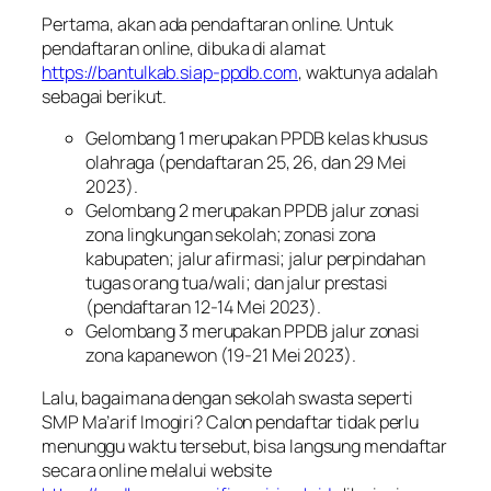
Pertama
, akan ada pendaftaran
online
. Untuk
pendaftaran
online
, dibuka di alamat
https://bantulkab.siap-ppdb.com
, waktunya adalah
sebagai berikut.
Gelombang 1 merupakan PPDB kelas khusus
olahraga (pendaftaran 25, 26, dan 29 Mei
2023).
Gelombang 2 merupakan PPDB jalur zonasi
zona lingkungan sekolah; zonasi zona
kabupaten; jalur afirmasi; jalur perpindahan
tugas orang tua/wali; dan jalur prestasi
(pendaftaran 12-14 Mei 2023).
Gelombang 3 merupakan PPDB jalur zonasi
zona kapanewon (19-21 Mei 2023).
Lalu, bagaimana dengan sekolah swasta seperti
SMP Ma’arif Imogiri? Calon pendaftar tidak perlu
menunggu waktu tersebut, bisa langsung mendaftar
secara
online
melalui website