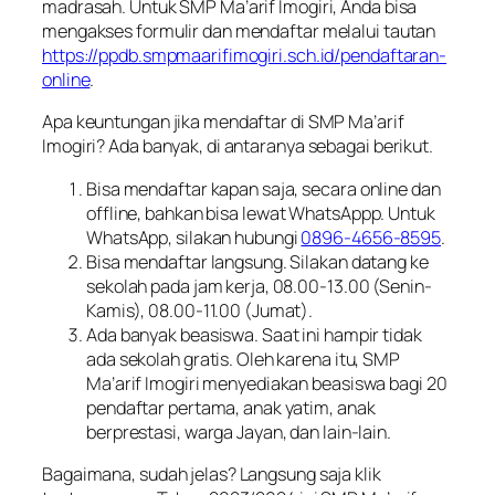
madrasah. Untuk SMP Ma’arif Imogiri, Anda bisa
mengakses formulir dan mendaftar melalui tautan
https://ppdb.smpmaarifimogiri.sch.id/pendaftaran-
online
.
Apa keuntungan jika mendaftar di SMP Ma’arif
Imogiri? Ada banyak, di antaranya sebagai berikut.
Bisa mendaftar kapan saja, secara
online
dan
offline
, bahkan bisa lewat WhatsAppp. Untuk
WhatsApp, silakan hubungi
0896-4656-8595
.
Bisa mendaftar langsung. Silakan datang ke
sekolah pada jam kerja, 08.00-13.00 (Senin-
Kamis), 08.00-11.00 (Jumat).
Ada banyak beasiswa. Saat ini hampir tidak
ada sekolah gratis. Oleh karena itu, SMP
Ma’arif Imogiri menyediakan beasiswa bagi 20
pendaftar pertama, anak yatim, anak
berprestasi, warga Jayan, dan lain-lain.
Bagaimana, sudah jelas? Langsung saja klik