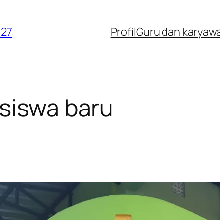
027
Profil
Guru dan karyaw
siswa baru